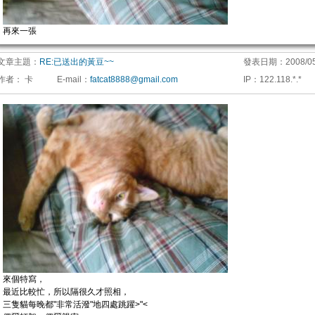
再來一張
文章主題：
RE:已送出的黃豆~~
發表日期：
2008/05
作者：
卡
E-mail
：
fatcat8888@gmail.com
IP
：
122.118.*.*
來個特寫，
最近比較忙，所以隔很久才照相，
三隻貓每晚都"非常活潑"地四處跳躍>"<