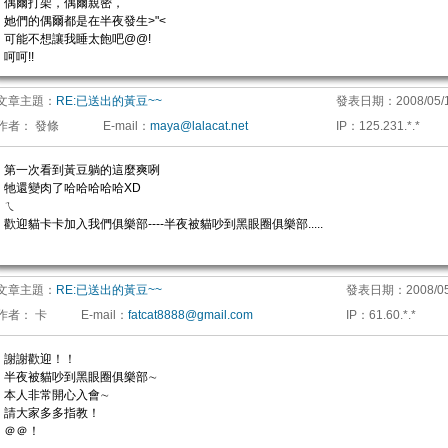
偶爾打架，偶爾親密，
她們的偶爾都是在半夜發生>"<
可能不想讓我睡太飽吧@@!
呵呵!!
文章主題：
RE:已送出的黃豆~~
發表日期：
2008/05/
作者：
發條
E-mail
：
maya@lalacat.net
IP
：
125.231.*.*
第一次看到黃豆躺的這麼爽咧
牠還變肉了哈哈哈哈哈XD
ㄟ
歡迎貓卡卡加入我們俱樂部----半夜被貓吵到黑眼圈俱樂部.....
文章主題：
RE:已送出的黃豆~~
發表日期：
2008/05
作者：
卡
E-mail
：
fatcat8888@gmail.com
IP
：
61.60.*.*
謝謝歡迎！！
半夜被貓吵到黑眼圈俱樂部∼
本人非常開心入會∼
請大家多多指教！
＠＠！