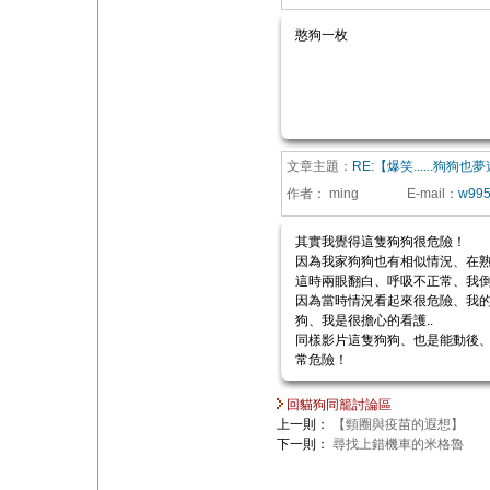
憨狗一枚
文章主題：
RE:【爆笑......狗
作者：
ming
E-mail
：
w995
其實我覺得這隻狗狗很危險！
因為我家狗狗也有相似情況、在
這時兩眼翻白、呼吸不正常、我
因為當時情況看起來很危險、我的
狗、我是很擔心的看護..
同樣影片這隻狗狗、也是能動後
常危險！
回貓狗同籠討論區
上一則：
【頸圈與疫苗的遐想】
下一則：
尋找上錯機車的米格魯