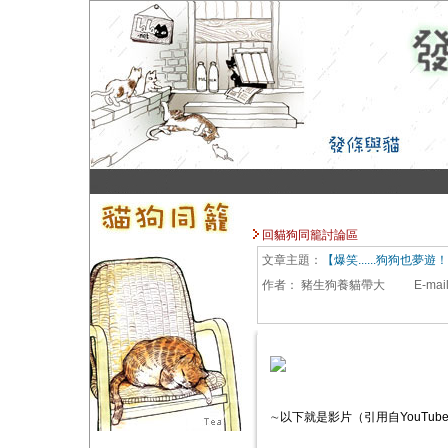
回貓狗同籠討論區
文章主題：
【爆笑......狗狗也夢
作者：
豬生狗養貓帶大
E-mai
∼以下就是影片（引用自YouTub