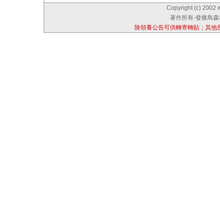
Copyright (c) 2002 
著作所有-發條鳥森林
除領養公告可供轉寄轉貼；其他