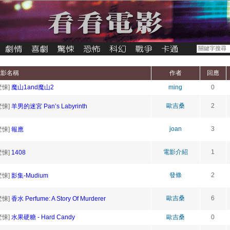
電影名稱
作者
回應
驚悚]
魔山1and魔山2
ming
0
歐吉桑
2
驚悚]
羊男的迷宮 Pan’s Labyrinth
joan
3
驚悚]
報應
電影介紹
1
驚悚]
1408
發條
2
驚悚]
影集-Mudium
歐吉桑
6
驚悚]
香水 Perfume: A Story Of Murderer
驚悚]
水果硬糖 - Hard Candy
歐吉桑
0