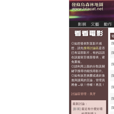
[
◎如想發表對某影片感
想，
請先
搜尋討論區
是否
已有這部影片，有的話請
[
在該篇留言後面發表，避
免重複
。
[
◎請利用上面的分類及關
鍵字搜尋功能找尋影片。
◎如有故意挑釁或過於激
[
進與謾罵的言論，管理員
將會→砍！停權！再見！
[
討論區管理：美牙
[
最新討論：
[
[影展]
最近有什麼好看
的電影嗎？