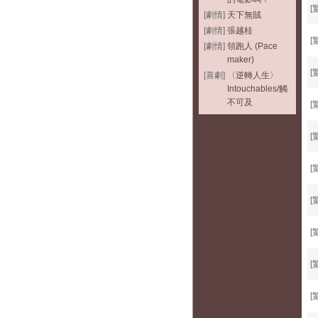
[
[劇情]
天下無賊
[劇情]
張越桂
[
[劇情]
領跑人 (Pace
maker)
[
[喜劇]
〈逆轉人生〉
Intouchables/觸
不可及
[
[
[
[
[
[
[