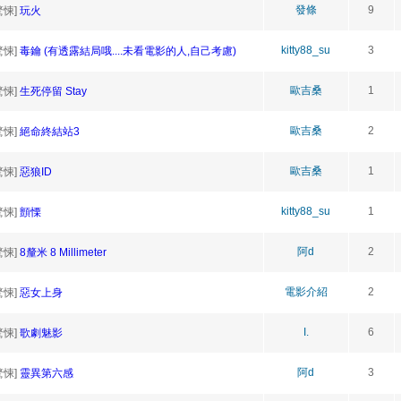
發條
9
驚悚]
玩火
kitty88_su
3
驚悚]
毒鑰 (有透露結局哦....未看電影的人,自己考慮)
歐吉桑
1
驚悚]
生死停留 Stay
歐吉桑
2
驚悚]
絕命終結站3
歐吉桑
1
驚悚]
惡狼ID
kitty88_su
1
驚悚]
顫慄
阿d
2
驚悚]
8釐米 8 Millimeter
電影介紹
2
驚悚]
惡女上身
I.
6
驚悚]
歌劇魅影
阿d
3
驚悚]
靈異第六感