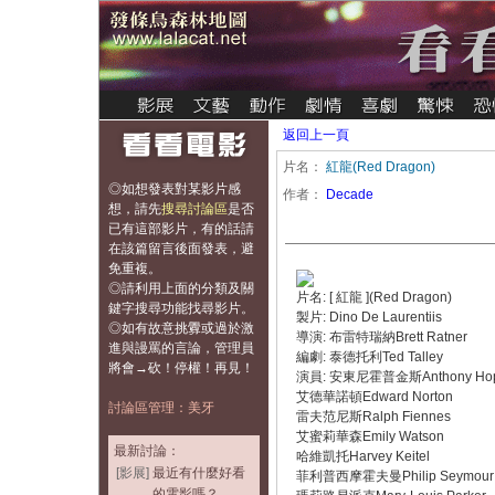
返回上一頁
片名：
紅龍(Red Dragon)
◎如想發表對某影片感
作者：
Decade
想，
請先
搜尋討論區
是否
已有這部影片，有的話請
在該篇留言後面發表，避
免重複
。
◎請利用上面的分類及關
片名: [ 紅龍 ](Red Dragon)
鍵字搜尋功能找尋影片。
製片: Dino De Laurentiis
◎如有故意挑釁或過於激
導演: 布雷特瑞納Brett Ratner
進與謾罵的言論，管理員
編劇: 泰德托利Ted Talley
將會→砍！停權！再見！
演員: 安東尼霍普金斯Anthony Hop
艾德華諾頓Edward Norton
討論區管理：美牙
雷夫范尼斯Ralph Fiennes
艾蜜莉華森Emily Watson
最新討論：
哈維凱托Harvey Keitel
[影展]
最近有什麼好看
菲利普西摩霍夫曼Philip Seymour 
的電影嗎？