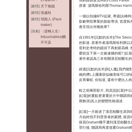
瑪莉路易派克Mary-Louis Parker
原著: 湯瑪斯哈利斯Thomas Harri
[劇情]
天下無賊
[劇情]
張越桂
一個以拍攝MTV起家, 導過[尖峰時刻](
[劇情]
領跑人 (Pace
影劇學院畢業的新銳導演, 首度執
maker)
會呈現出何種效果?
[喜劇]
〈逆轉人生〉
Intouchables/觸
自1991年[沉默的羔羊](The Si
不可及
的影迷. 原著作者湯瑪斯哈利斯以其作
雷利史考特的鏡頭下再創新高峰. 
麼狀況下第一次被逮捕的呢? [紅
著作者認為三本有關漢尼柏醫生的著
經過[沉默的羔羊]與[人魔],我們都
緻的擠L上擺著狀似極美味可口的
反胃暈眩. 你知道, 還有什麼比
較之前兩部影片, 與其說[紅龍]中以
[紅龍]的重點更著重於片中聯調局亟欲逮捕的
斯飾演)其人的變態性格描述.
[紅龍]一片敘述了漢尼柏醫生原與
方始終找不到受害者的屍體, 探員W
探員Graham幾乎遭到漢尼柏醫生的滅
罪行後, 聯調局再度借重Graha