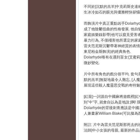
不同於[沉默的羔羊]中克莉斯史達林
生冰冷如石的眼光與優雅輕快卻懾人的
而飾演片中真正重點凶手Dolarh
成了他陰鬱扭曲的性格發展. 他自
家庭娛樂錄影帶)他可以窺見受害
暴力行為, 不僅殘害他所選定的家
雷夫范尼斯沉鬱帶著神經質的表情,
東尼柏金斯飾演)的經典角色.
Dolarhyde唯有在遇到盲女(
微妙變化.
片中所有角色的戲分很平均. 套句美國
默的羔羊]無疑地最令人難忘, [人
展現這些殺人魔靈思交戰的奇特魅
[紅龍]一詞源自中國麻將遊戲裡[
到”中”字, 就會自以為是地說:[啊! 
Dolarhyde的背後刺青應該是
人兼畫家William Blake(
附註: 片中為雷夫范尼斯那死去的祖母
法師]中小女孩的母親, 最新的作