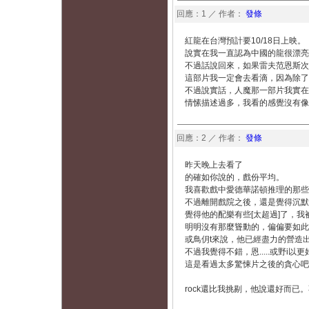
回應：1 ／ 作者：
發條
紅龍在台灣預計要10/18日上映。
說實在我一直認為中國的龍很漂亮
不過話說回來，如果雷夫范恩斯次的
這部片我一定會去看滴，因為除了
不過說實話，人魔那一部片我實在
情愫描述過多，我看的感覺沒有像
回應：2 ／ 作者：
發條
昨天晚上去看了
的確如你說的，戲份平均。
我喜歡戲中愛德華諾頓推理的那些
不過離開戲院之後，還是覺得沉默
覺得他的配樂有些[太超過]了，我
明明沒有那麼聳動的，偏偏要如此
或鳥仴t來說，他已經盡力的營造
不過我覺得不錯，恩.....或野i以更
這是看過太多驚悚片之後的貪心吧
rock還比我挑剔，他說還好而已。不