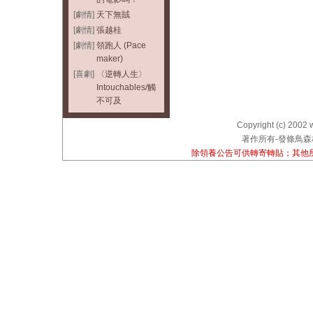
[劇情]
天下無賊
[劇情]
張越桂
[劇情]
領跑人 (Pace
maker)
[喜劇]
〈逆轉人生〉
Intouchables/觸
不可及
Copyright (c) 2002 
著作所有-發條鳥森林
除領養公告可供轉寄轉貼；其他