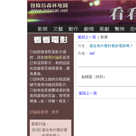
返回上一頁
| 影展
片名：
最近有什麼好看的電影嗎？
◎如想發表對某影片感
作者：
sef
想，
請先
搜尋討論區
是否
已有這部影片，有的話請
在該篇留言後面發表，避
免重複
。
如標題（抖抖）
◎請利用上面的分類及關
鍵字搜尋功能找尋影片。
◎如有故意挑釁或過於激
返回上一頁
進與謾罵的言論，管理員
將會→砍！停權！再見！
討論區管理：美牙
最新討論：
[影展]
最近有什麼好看
的電影嗎？