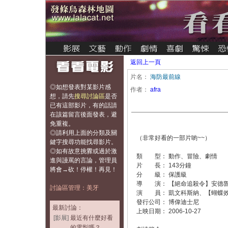
返回上一頁
片名：
海防最前線
◎如想發表對某影片感
作者：
afra
想，
請先
搜尋討論區
是否
已有這部影片，有的話請
在該篇留言後面發表，避
免重複
。
◎請利用上面的分類及關
（非常好看的一部片喲~~）
鍵字搜尋功能找尋影片。
◎如有故意挑釁或過於激
類 型： 動作、冒險、劇情
進與謾罵的言論，管理員
片 長： 143分鐘
將會→砍！停權！再見！
分 級： 保護級
導 演： 【絕命追殺令】安德
討論區管理：美牙
演 員： 凱文科斯納、【蝴蝶
發行公司： 博偉迪士尼
最新討論：
上映日期： 2006-10-27
[影展]
最近有什麼好看
的電影嗎？