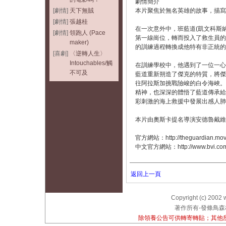
劇情簡介
[劇情]
天下無賊
本片聚焦於無名英雄的故事，描寫
[劇情]
張越桂
在一次意外中，班藍道(凱文科斯
[劇情]
領跑人 (Pace
第一線崗位，轉而投入了救生員的
maker)
的訓練過程轉換成他特有非正統的
[喜劇]
〈逆轉人生〉
Intouchables/觸
在訓練學校中，他遇到了一位一心
不可及
藍道重新朔造了傑克的特質，將傑
往阿拉斯加挑戰險峻的白令海峽。
精神，也深深的體悟了藍道傳承給
彩刺激的海上救援中發展出感人肺
本片由奧斯卡提名導演安德魯戴維
官方網站：http://theguardian.movi
中文官方網站：http://www.bvi.com.t
返回上一頁
Copyright (c) 2002 
著作所有-發條鳥森林
除領養公告可供轉寄轉貼；其他