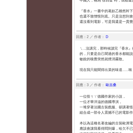
中國人，稱為"徐四金"時，我都
『香水』一書中的葛奴乙雖然幹下
也還不致憎恨到底。只是沒想到會是達
還沒看到電影，可是我還是一貫覺
回應：2 ／ 作者：
D
ㄟ...沒講完，那時候讀完『香
的，只要是自己聞過的香水都能說出品
敏銳的嗅覺突然就煙消霧散。
現在我只能聞得出菜的味道......
回應：3 ／ 作者：
歐吉桑
一位怪ㄎㄚ德國作家的小說，
一位才華洋溢的德國導演，
一堆穿著法國古裝戲服、卻講著怪
組合成一部令人震撼不已的電影作
本以為這種名著改編的古裝歐洲電
應該會讓我看得悶到爆，哈欠不已