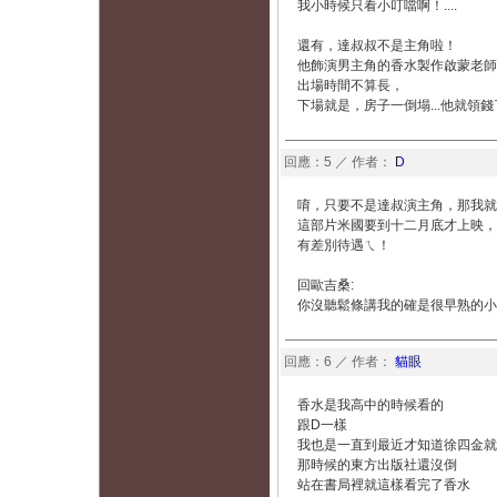
我小時候只看小叮噹啊！....
還有，達叔叔不是主角啦！
他飾演男主角的香水製作啟蒙老師
出場時間不算長，
下場就是，房子一倒塌...他就領錢了.
回應：5 ／ 作者：
D
唷，只要不是達叔演主角，那我就
這部片米國要到十二月底才上映，
有差別待遇ㄟ！
回歐吉桑:
你沒聽鬆條講我的確是很早熟的小孩
回應：6 ／ 作者：
貓眼
香水是我高中的時候看的
跟D一樣
我也是一直到最近才知道徐四金就
那時候的東方出版社還沒倒
站在書局裡就這樣看完了香水