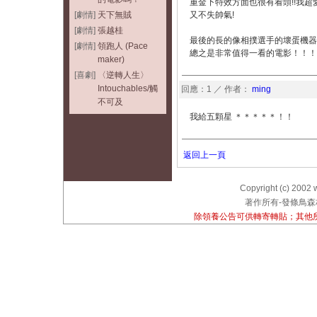
重金下特效方面也很有看頭!!我超
[劇情]
天下無賊
又不失帥氣!
[劇情]
張越桂
最後的長的像相撲選手的壞蛋機器
[劇情]
領跑人 (Pace
總之是非常值得一看的電影！！！
maker)
[喜劇]
〈逆轉人生〉
Intouchables/觸
回應：1 ／ 作者：
ming
不可及
我給五顆星 ＊＊＊＊＊！！
返回上一頁
Copyright (c) 2002 
著作所有-發條鳥森林
除領養公告可供轉寄轉貼；其他