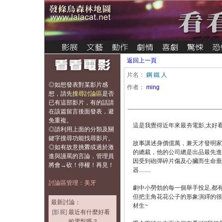
返回上一頁
片名：
鋼 鐵 人
◎如想發表對某影片感
作者：
ming
想，
請先
搜尋討論區
是否
已有這部影片，有的話請
在該篇留言後面發表，避
免重複
。
這是我覺得近年來最夯電影,太好
◎請利用上面的分類及關
鍵字搜尋功能找尋影片。
故事講述身價億萬，兼天才發明家
◎如有故意挑釁或過於激
的總裁，他的公司總是出品最先進
進與謾罵的言論，管理員
因受到砲彈碎片傷及心臟而生命垂
將會→砍！停權！再見！
器........
討論區管理：美牙
劇中小勞勃的每一個舉手投足,都有很
但把主角花花公子的形象演繹的很
最新討論：
材生~
[影展]
最近有什麼好看
的電影嗎？