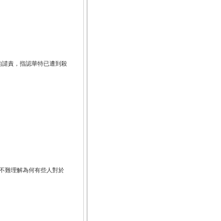
心的譴責，指認華特已遭到殺
不難理解為何有些人對於