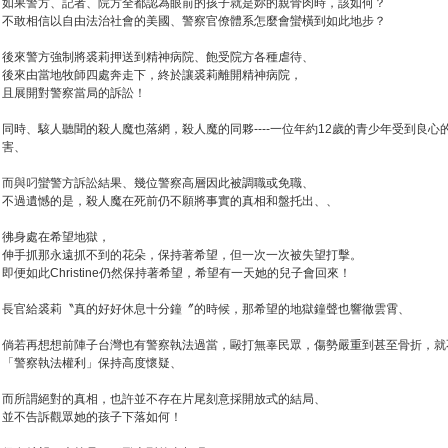
如果警方、記者、院方全都認為眼前的孩子就是妳的親骨肉時，該如何？
不敢相信以自由法治社會的美國、警察官僚體系怎麼會蠻橫到如此地步？
後來警方強制將裘莉押送到精神病院、飽受院方各種虐待、
後來由當地牧師四處奔走下，終於讓裘莉離開精神病院，
且展開對警察當局的訴訟！
同時、駭人聽聞的殺人魔也落網，殺人魔的同夥----一位年約12歲的青少年受到良
害、
而與叼蠻警方訴訟結果、幾位警察高層因此被調職或免職、
不過遺憾的是，殺人魔在死前仍不願將事實的真相和盤托出、、
彿身處在希望地獄，
伸手抓那永遠抓不到的花朵，保持著希望，但一次一次被失望打擊。
即便如此Christine仍然保持著希望，希望有一天她的兒子會回來！
長官給裘莉〝真的好好休息十分鐘〞的時候，那希望的地獄鐘聲也響徹雲霄、
倘若再想想前陣子台灣也有警察執法過當，毆打無辜民眾，傷勢嚴重到甚至骨折，就
「警察執法權利」保持高度懷疑、
而所謂絕對的真相，也許並不存在片尾刻意採開放式的結局、
並不告訴觀眾她的孩子下落如何！