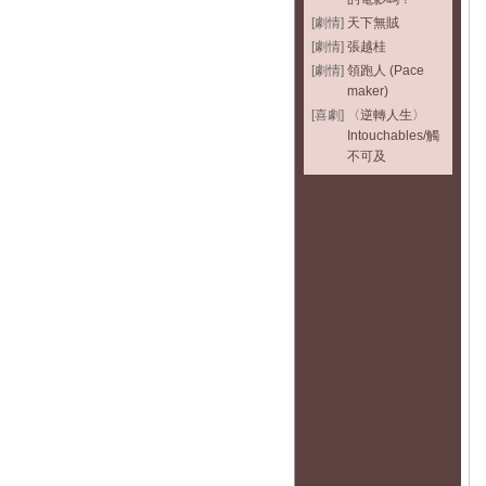
[劇情]
天下無賊
[劇情]
張越桂
[劇情]
領跑人 (Pace
maker)
[喜劇]
〈逆轉人生〉
Intouchables/觸
不可及