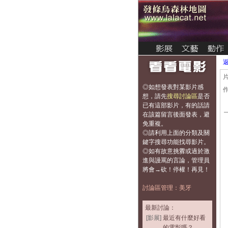
◎如想發表對某影片感
想，
請先
搜尋討論區
是否
已有這部影片，有的話請
在該篇留言後面發表，避
免重複
。
◎請利用上面的分類及關
鍵字搜尋功能找尋影片。
◎如有故意挑釁或過於激
進與謾罵的言論，管理員
將會→砍！停權！再見！
討論區管理：美牙
最新討論：
[影展]
最近有什麼好看
的電影嗎？