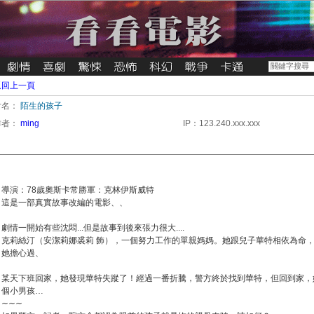
返回上一頁
片名：
陌生的孩子
作者：
ming
IP：123.240.xxx.xxx
導演：78歲奧斯卡常勝軍：克林伊斯威特
這是一部真實故事改編的電影、、
劇情一開始有些沈悶...但是故事到後來張力很大....
克莉絲汀（安潔莉娜裘莉 飾），一個努力工作的單親媽媽。她跟兒子華特相依為命
她擔心過、
某天下班回家，她發現華特失蹤了！經過一番折騰，警方終於找到華特，但回到家，
個小男孩…
∼∼∼