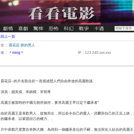
返回上一頁
片名：
霜花店-朕的男人
作者：
＊ming＊
IP：123.240.xxx.xxx
霜花店--的片名取自於一首描述戀人們自由奔放的高麗歌謠
演員：趙寅成、朱鎮模、宋智孝
高麗王被當時的中國元朝所操控，要求高麗王早日定下繼承者''
由於高麗王是喜歡男人，故無所出，所以命令自己的愛人﹣洪麟與自己的王后上牀，
的繼承者、以鞏固自己的權力、、
片中床戲尺度實在有夠大膽、為得到一個繼承皇位的子嗣，無法與女人結合的高麗王，不