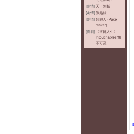
[劇情]
天下無賊
[劇情]
張越桂
[劇情]
領跑人 (Pace
maker)
[喜劇]
〈逆轉人生〉
Intouchables/觸
不可及