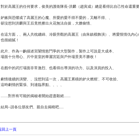
對於高麗王的任何要求，俊美的護衛隊長-洪麟（趙寅成）總是看得比自己性命還重
妒嫉與恐懼成了高麗王的心魔、所愛的愛不得不愛的，又離不得、、
卻沒想到洪麟與王后竟然擦出火花無法自拔，大膽偷情、
在這方面，、兩人共枕纏綿、冷眼旁觀的高麗王（由朱鎮模飾演）、將愛恨情仇內心
也很細膩！
此片、作為一齣描述宮闈情慾鬥爭的大型製作，製作上可說是大成本、
場面十分用心、片中皇室的華麗宮廷與戶外場景美不勝收！
在戲中的武打場面非常激烈、也看得出導演的功力、以及演員的投入、
劇情後續的演變、、沒想到這一次，高麗王累積的妒火燃燒'、不可收拾、
這時劇情的緊張、到達臨界點、、、、
........對所有可能的揭秘者開始趕盡殺絕.......
結局--請各位朋友們、親自去揭曉吧.....
返回上一頁