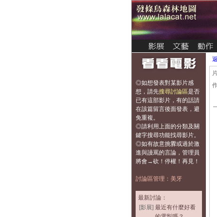
◎如想發表對某影片感
想，
請先
搜尋討論區
是否
已有這部影片，有的話請
在該篇留言後面發表，避
免重複
。
◎請利用上面的分類及關
鍵字搜尋功能找尋影片。
◎如有故意挑釁或過於激
進與謾罵的言論，管理員
將會→砍！停權！再見！
討論區管理：美牙
最新討論：
[影展]
最近有什麼好看
的電影嗎？