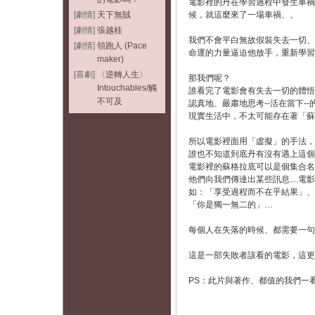
電影裡的丹在學習過程中發生車禍
[劇情]
天下無賊
候，就這麼來了一場車禍、、
[劇情]
張越桂
我們不會平白無故假裝失去一切、
[劇情]
領跑人 (Pace
命運的力量逼迫他放手，重新學習
maker)
[喜劇]
〈逆轉人生〉
那我們呢？
Intouchables/觸
誰看完了電影會有失去一切的體悟
不可及
認真地、嚴肅地思考--活在當下--
現實生活中，不太可能存在著「蘇
所以電影裡面用「虛擬」的手法，
誰也不知道到底丹有沒有遇上這個
電影裡的蘇格拉底可以是個集合名
他們向我們傳達出某些訊息....電
如：「享受過程而不在乎結果」、
「你是獨一無二的」…
每個人在失落的時候、都需要一句話讓
這是一部失敗者該看的電影，這更
PS：此片與著作、都值的我們一