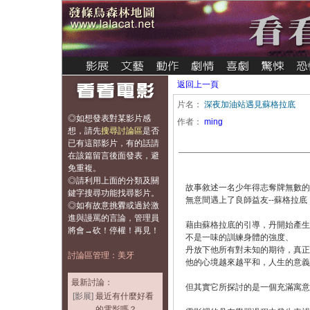
返回上一頁
片名：
深夜加油站遇見蘇格拉底
◎如想發表對某影片感
作者：
ming
想，
請先
搜尋討論區
是否
已有這部影片，有的話請
在該篇留言後面發表，避
免重複
。
◎請利用上面的分類及關
故事敘述一名少年得志奪牌無數的
鍵字搜尋功能找尋影片。
無意間遇上了良師益友--蘇格拉底，
◎如有故意挑釁或過於激
進與謾罵的言論，管理員
藉由蘇格拉底的引導，丹開始產生
將會→砍！停權！再見！
不是一味的訓練身體的強度、
丹放下他所有對未知的期待，真正
討論區管理：美牙
他的心境越來越平和，人生的意義
最新討論：
但其實它所探討的是一個充滿寓意
[影展]
最近有什麼好看
的電影嗎？