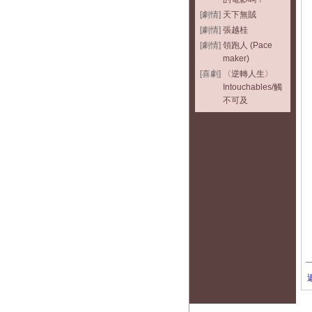
[劇情]
天下無賊
[劇情]
張越桂
[劇情]
領跑人 (Pace
maker)
[喜劇]
〈逆轉人生〉
Intouchables/觸
不可及