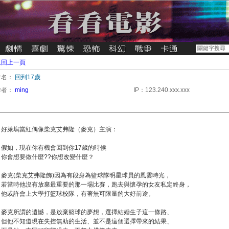
返回上一頁
片名：
回到17歲
作者：
ming
IP：123.240.xxx.xxx
好萊塢當紅偶像柴克艾弗隆（麥克）主演：
假如，現在你有機會回到你17歲的時候
你會想要做什麼??你想改變什麼？
麥克(柴克艾弗隆飾)因為有段身為籃球隊明星球員的風雲時光，
若當時他沒有放棄最重要的那一場比賽，跑去與懷孕的女友私定終身，
他或許會上大學打籃球校隊，有著無可限量的大好前途。
麥克所謂的遺憾，是放棄籃球的夢想，選擇結婚生子這一條路、
但他不知道現在失控無助的生活、並不是這個選擇帶來的結果、