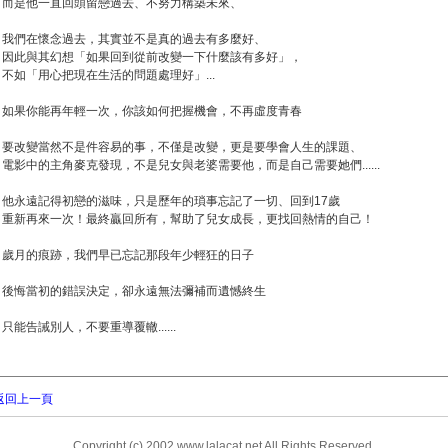
而是他一直回頭留戀過去、不努力構築未來、
我們在懷念過去，其實並不是真的過去有多麼好、
因此與其幻想「如果回到從前改變一下什麼該有多好」，
不如「用心把現在生活的問題處理好」...
如果你能再年輕一次，你該如何把握機會，不再虛度青春
要改變當然不是件容易的事，不僅是改變，更是要學會人生的課題、
電影中的主角麥克發現，不是兒女與老婆需要他，而是自己需要她們......
他永遠記得初戀的滋味，只是歷年的瑣事忘記了一切、回到17歲
重新再來一次！最終贏回所有，幫助了兒女成長，更找回熱情的自己！
歲月的痕跡，我們早已忘記那段年少輕狂的日子
後悔當初的錯誤決定，卻永遠無法彌補而遺憾終生
只能告誡別人，不要重導覆轍......
返回上一頁
Copyright (c) 2002 www.lalacat.net All Rights Reserved.