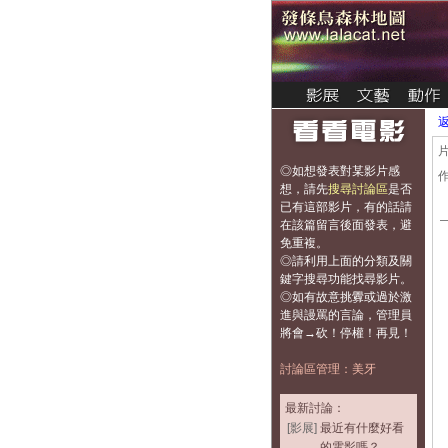
◎如想發表對某影片感
想，
請先
搜尋討論區
是否
已有這部影片，有的話請
在該篇留言後面發表，避
免重複
。
◎請利用上面的分類及關
鍵字搜尋功能找尋影片。
◎如有故意挑釁或過於激
進與謾罵的言論，管理員
將會→砍！停權！再見！
討論區管理：美牙
最新討論：
[影展]
最近有什麼好看
的電影嗎？