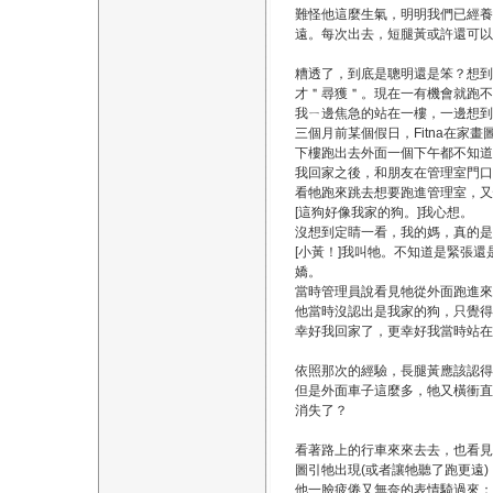
難怪他這麼生氣，明明我們已經養
遠。每次出去，短腿黃或許還可以
糟透了，到底是聰明還是笨？想到
才＂尋獲＂。現在一有機會就跑不見，讓
我ㄧ邊焦急的站在一樓，一邊想到
三個月前某個假日，Fitna在家
下樓跑出去外面一個下午都不知道
我回家之後，和朋友在管理室門口
看牠跑來跳去想要跑進管理室，
[這狗好像我家的狗。]我心想。
沒想到定睛一看，我的媽，真的是
[小黃！]我叫牠。不知道是緊張
嬌。
當時管理員說看見牠從外面跑進來
他當時沒認出是我家的狗，只覺得
幸好我回家了，更幸好我當時站在
依照那次的經驗，長腿黃應該認得
但是外面車子這麼多，牠又橫衝直
消失了？
看著路上的行車來來去去，也看見F
圖引牠出現(或者讓牠聽了跑更遠)，
他一臉疲倦又無奈的表情騎過來：[