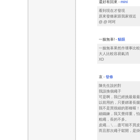
還好有回來 -
mini
看到現在才發現
原來發條家跟我家很近
@.@ 呵呵
一臉無辜! -
貓眼
一臉無辜果然作壞事比較
大人比較容易氣消
XD
哀 -
發條
陳先生說的對
我該換個繩子
可是啊，我已經挑最最最
以前用的，只要綁著長腿
我不是買很細的那種喔！
細鐵鍊，我又覺得重，怕
粗繩，長的不多。
皮繩....ㄟ....盡可能不
而且那次繩子鬆開，是掛