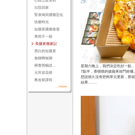
心跳怎麼算的
出院回家
腎衰竭與腫瘤惡化
快樂時光
短腿黃腫瘤復發
果然不一樣
長腿黃翹家記
黑白的短腿黃
無聊啊無聊
兩隻熊貓說....
星期六晚上，我們決定吃好一點
7點半，香噴噴的披薩來按門鈴囉
元宵節花燈
想說很久沒有把狗單元更新，那就來
教改新課程
結果..........
...>more