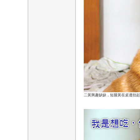
二黃興趣缺缺，短腿黃在桌邊抬起