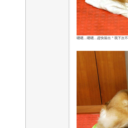
嗯嗯....嗯嗯....趕快裝出＂我下次