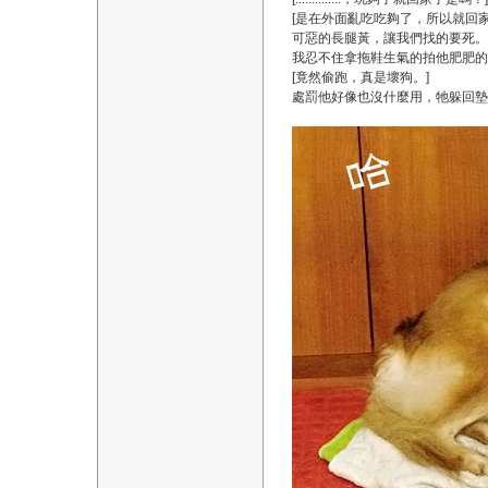
[是在外面亂吃吃夠了，所以就回家
可惡的長腿黃，讓我們找的要死。
我忍不住拿拖鞋生氣的拍他肥肥的
[竟然偷跑，真是壞狗。]
處罰他好像也沒什麼用，牠躲回墊