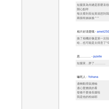
短腿黃為何總是那麼哀怨
開心點咩
每次看到長短黃就想到我
兩個有姊妹臉 ^ ^
相片好清楚哦 -
ameli25
換了相機好像是第一次拍狗
哈....也可能是太得意了^0
恩............... -
jazelle
短腿黃....胖了...............
嚇死人 -
Yohana
邊轉動滑鼠捲軸
邊心驚膽跳的看
發條不要揍長腿啦
我是他的粉絲耶