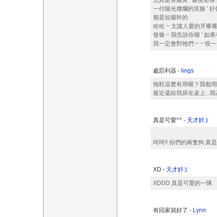
尤其是長腿黃 ' 最後那張
一付陽光燦爛的笑臉 ' 
都是短腿幹的
哈哈 ~ 太讓人愛的牙癢
發條 ~ 我告訴你喔 ' 
我一定會對牠們 ~ ~ 咬一口
處罰利器 -
lings
拖鞋這麼有用喔？我都用手
最近還給我尿在桌上...
真是可愛^^ -
天才奷:)
呵呵!! 你們的兩隻狗 真
XD -
天才奷:)
XDDD 真是可愛的一隊
有回家就好了 -
Lynn