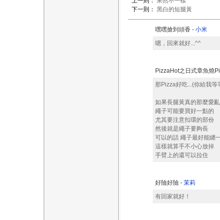
上一則：
果然不一樣
下一則：
黑白的短腿黃
嘿嘿搶到頭香 -
小米
嗯，回來就好...^^
PizzaHot之日式章魚燒Piz
那Pizza好吃...(你給我等
如果長腿黃真的那麼愛亂
繩子可能要買好一點的
尤其要注意扣環的部份
然後就是繩子要夠長
可以的話 繩子最好能纏
這樣就算手不小心放掉
手臂上的還可以拉住
好險好險 -
茉莉
有回家就好！