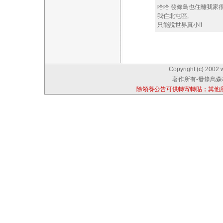
哈哈 發條鳥也住離我家很
我住北屯區,
只能說世界真小!!
Copyright (c) 2002 
著作所有-發條鳥森林
除領養公告可供轉寄轉貼；其他