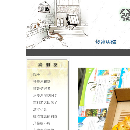
院子
神奇尿布墊
誰是受害者
這要怎麼吃啊？
吉利老大回來了
漂浮小黃
經濟實惠的狗食
只是捨不得