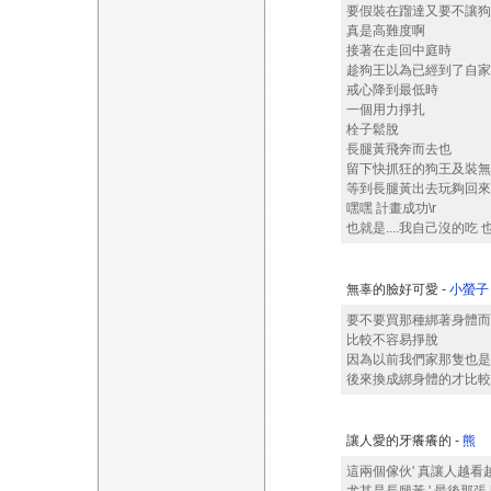
要假裝在蹓達又要不讓狗
真是高難度啊
接著在走回中庭時
趁狗王以為已經到了自家
戒心降到最低時
一個用力掙扎
栓子鬆脫
長腿黃飛奔而去也
留下快抓狂的狗王及裝無
等到長腿黃出去玩夠回來
嘿嘿 計畫成功\r
也就是....我自己沒的吃
無辜的臉好可愛 -
小螢子
要不要買那種綁著身體而
比較不容易掙脫
因為以前我們家那隻也是狗界
後來換成綁身體的才比較好 
讓人愛的牙癢癢的 -
熊
這兩個傢伙' 真讓人越看