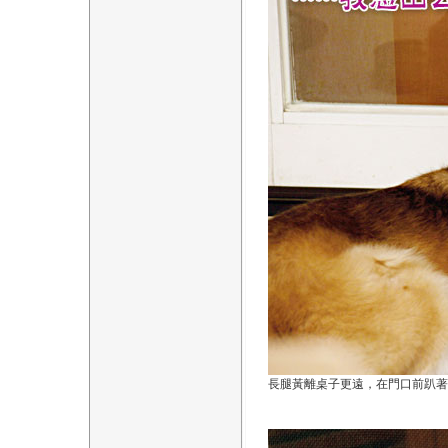
長腿黃離桌子更遠，在門口前趴著