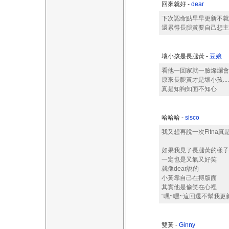
回來就好 -
dear
下次認命點早早更新不就
還累得長腿黃要自己想主
壞小孩是長腿黃 -
豆娘
看他一回家就一臉燦爛會
原來長腿黃才是壞小孩......
真是知狗知面不知心
哈哈哈 -
sisco
我又想再說一次Fitna真
如果我見了長腿黃的樣子
一定也是又氣又好笑
就像dear說的
小黃靠自己在搏版面
其實他是偷笑在心裡
“嘿~嘿~這回還不幫我更新
雙黃 -
Ginny