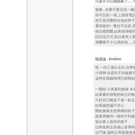
只是不小心就蹺家了......>"<..
發條...你要不要去找一種刻
你可以刻一個,上面留電話,
把它當項圈掛在他的脖子..
暑假撿到一隻拉不拉多,
他去看獸醫,結果就掃瞄到晶片了
試試這方式,若以後有人
偶爾會不小心就給他......蹺家了
陰謀論 -
tinetine
吼~~自己溜出去玩 沒帶
小黃啊 你是吃不到披薩
這時在我腦海裡已經開始
一開始 小黃看到披薩 
結果看到神聖的狗王(F飾
只好自己離桌子遠一點去
結果越想越不甘心
開始偷偷去把牽縄的栓子
接著再夥同一樣吃不到披
裝出要上廁所的樣子
以降低狗王的戒心並博得
出門後 讓狗王帶著蹓達