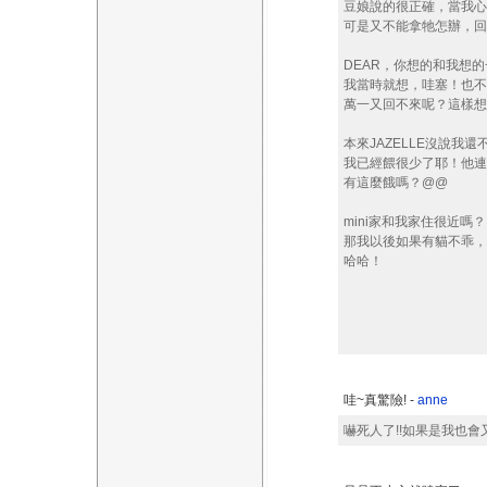
豆娘說的很正確，當我心裡
可是又不能拿牠怎辦，回來就好..
DEAR，你想的和我想的
我當時就想，哇塞！也不
萬一又回不來呢？這樣想
本來JAZELLE沒說我還不
我已經餵很少了耶！他連沾
有這麼餓嗎？@@
mini家和我家住很近嗎？
那我以後如果有貓不乖，
哈哈！
哇~真驚險! -
anne
嚇死人了!!如果是我也會