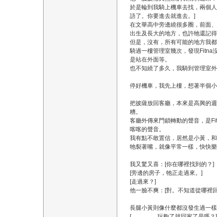
於是輪到我騎上機車去找，兩個人
語了。你要進去就進去。]
在文華高中旁邊繞很多圈，前面、後
出生及長大的地方，也許牠還記得那
但是，沒有，所有可能的地方我都繞
騎過一樓管理室幾次，發現Fit
是站在外面等。
也不知繞了多久，我騎到管理室外面
停好機車，我先上樓，想著半個
把披薩放回客廳，本來是高興的週
糟。
客廳外傳來門鎖轉動的聲音，是F
喀喀的聲音。
我有點不敢置信，居然是小黃，和F
牠裂著嘴，就像平常一樣，快快樂
我又驚又喜：[你在哪裡找到的？]
[旁邊的房子，牠正走過來。]
[走過來？]
他一臉不爽：[對。不知道從哪裡
長腿小黃則像什麼都沒發生過一樣
[..............，玩夠了就回