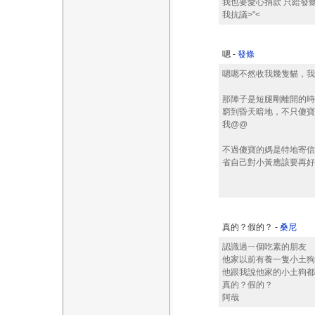
我也要愛心捐款 只給發
我抗議>"<
嗯 -
發條
嗯嗯不然收我幾隻貓，我給
那陣子是短腿剛離開的時
窮到昏天暗地，不只傻寶
我@@
不過傻寶的媽是特地寄信給小黃，
省自己對小黃應該要再好
真的？假的？ -
桑尼
認識過ㄧ個吃素的朋友
他家以前有養一隻小土狗
他跟我說他家的小土狗都
真的？假的？
阿哉