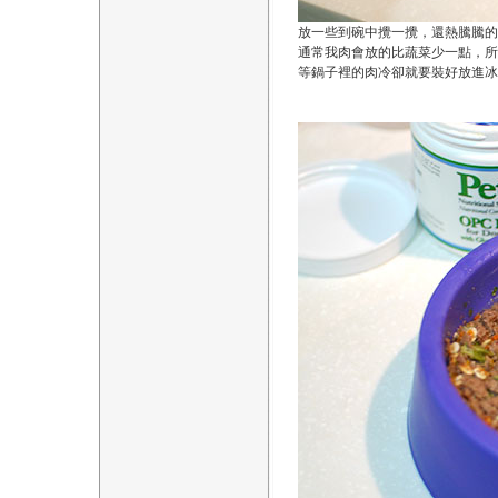
放一些到碗中攪一攪，還熱騰騰的
通常我肉會放的比蔬菜少一點，所
等鍋子裡的肉冷卻就要裝好放進冰