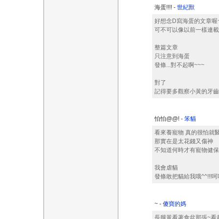
海蛋!!!! -
世紀獸
好想念D寫海蛋的文章喔~
可不可以像以前一樣連載
整篇文章
只注意到海蛋
發條...對不起啊~~~
對了
記得要多觀察小黃的牙齒
怕怕@@! -
笨貓
看來養寵物 真的很怕就
那實在是太花錢又傷神
不知道何時才有寵物健保
我會虐貓
發條敢把貓給我哦^^!!!
~ -
傻寶的媽
長腿黃看著食盆那張~看