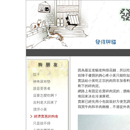
因為最近老貓老狗很花錢，所以吃
院子
前陣子傻寶的媽心疼小黃只能吃短
實該給小黃吃正宗的肉而非加香料的
神奇尿布墊
剩下的碎肉泥。
誰是受害者
網路上有固定在賣碎肉泥的，價格
這要怎麼吃啊？
堆回來冰在冷凍庫裡。
賣家已經先用小包裝裝好方便烹調
吉利老大回來了
我買牛肉和羊肉兩種，不過從外表
漂浮小黃
經濟實惠的狗食
只是捨不得