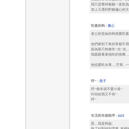
我只是覺得被貓一直欺負
加上又遇到對貓偏心的主人.
吃素的狗 -
素心
老公的堂妹的狗很愛吃素0
他們家割下來的草都不用掃.
因為那只狗會吃~光~光...=
我親眼看著他吃的很爽....
他也愛吃水果.....芒果...一堆
哼~ -
燕子
哼~根本就不愛小黃~
叫你給我又不肯~
哼~
生活的先後順序 -
jazz
恩....我是狗族;
除了針對特別需要, 家裡