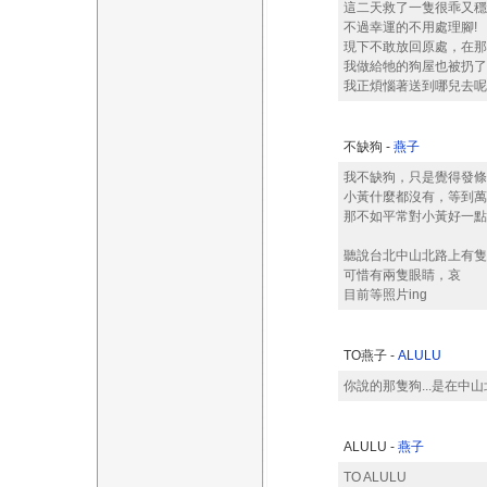
這二天救了一隻很乖又穩
不過幸運的不用處理腳!
現下不敢放回原處，在那
我做給牠的狗屋也被扔了
我正煩惱著送到哪兒去呢
不缺狗 -
燕子
我不缺狗，只是覺得發條
小黃什麼都沒有，等到萬
那不如平常對小黃好一點
聽說台北中山北路上有隻
可惜有兩隻眼睛，哀
目前等照片ing
TO燕子 -
ALULU
你說的那隻狗...是在中
ALULU -
燕子
TO ALULU