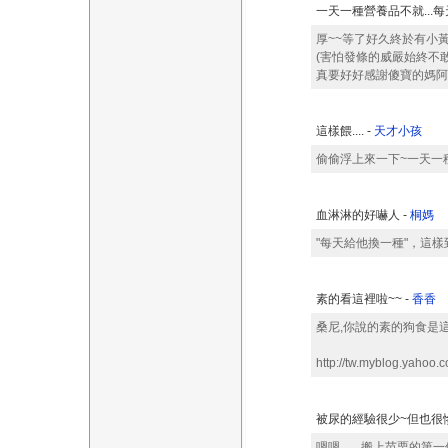
一天一種營養品不就...每天P
厚~~等了好久終於有小
(害怕發條的威嚴始終不敢出
真要好好感謝傻寶的媽阿
這樣餵.... -
天才小孩
偷偷浮上來一下~一天一
血淋淋的好嚇人 -
桐媽
"每天給他換一種"，這樣
素的看這裡啦~~ -
香香
桑尼,你說的素的狗食是
http://tw.myblog.yahoo
被尿的經驗很少~但也很慘
嗯嗯.......搬上苗栗