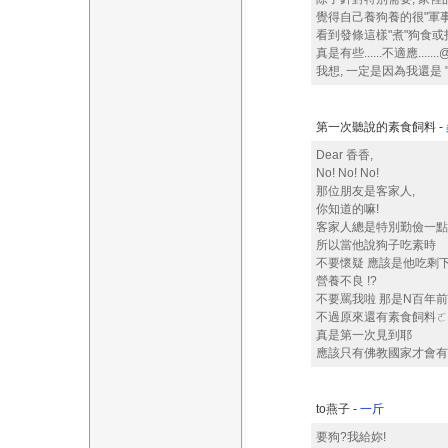
覺得自己養狗養的很"軍事
看到發條這樣"煮"狗食或
真是有些......不適應......
我想, 一定是因為我還是 "太愛
第一次聽說的素食飼料 -
Dear 香香,
No! No! No!
那位朋友是客家人,
你知道的嘛!
客家人總是特別勤儉一點
所以當他說狗子吃素時
不要懷疑 應該是他吃剩
營養不良 !?
不要罵我啦 那是N百年
不過原來還有素食飼料ㄛ
真是第一次見到耶
應該只有佛教國家才會有
to燕子 -
一斤
要狗?我給妳!