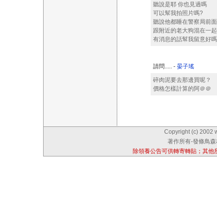
聽說是耶 你也見過嗎
可以幫我拍照片嗎?
聽說他都睡在警察局前面
跟附近的老大狗混在一起
有消息的話幫我留意好嗎
請問..... -
晏子瑤
碎肉泥要去那邊買呢？
價格怎樣計算的阿＠＠
Copyright (c) 2002 
著作所有-發條鳥森林
除領養公告可供轉寄轉貼；其他