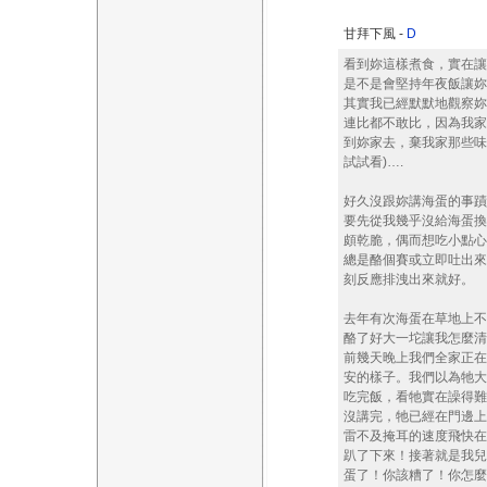
甘拜下風 -
D
看到妳這樣煮食，實在讓
是不是會堅持年夜飯讓妳
其實我已經默默地觀察妳
連比都不敢比，因為我家
到妳家去，棄我家那些味
試試看)….
好久沒跟妳講海蛋的事蹟
要先從我幾乎沒給海蛋換
頗乾脆，偶而想吃小點心就
總是酪個賽或立即吐出來
刻反應排洩出來就好。
去年有次海蛋在草地上不
酪了好大一坨讓我怎麼清
前幾天晚上我們全家正在
安的樣子。我們以為牠大
吃完飯，看牠實在譟得難
沒講完，牠已經在門邊上
雷不及掩耳的速度飛快在
趴了下來！接著就是我兒
蛋了！你該糟了！你怎麼