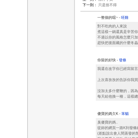
下一則：
只是捨不得
一整個的噁~ -
呸雞
對不吃肉的人來說
煮這樣一鍋還真是辛苦你
不過以你的風格怎麼只加
趕快把後面藏的什麼冬蟲
你留的好快 -
發條
我還在改字你已經寫留言
上次喜孜孜的告訴你我買肉煮
沒加太多什麼鞭的，因為
每天給他換一種，這樣總
傻寶的媽欠K -
笨貓
臭傻寶的媽..
從妳的網頁一路K到發條網站
(差點說出會人間蒸發的禁語