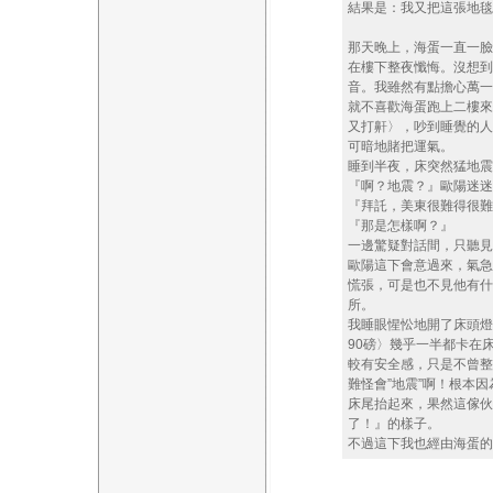
結果是：我又把這張地毯
那天晚上，海蛋一直一臉
在樓下整夜懺悔。沒想到
音。我雖然有點擔心萬一
就不喜歡海蛋跑上二樓來
又打鼾〉，吵到睡覺的人
可暗地賭把運氣。
睡到半夜，床突然猛地震
『啊？地震？』歐陽迷迷
『拜託，美東很難得很難
『那是怎樣啊？』
一邊驚疑對話間，只聽見
歐陽這下會意過來，氣急
慌張，可是也不見他有什
所。
我睡眼惺忪地開了床頭燈
90磅〉幾乎一半都卡在
較有安全感，只是不曾整
難怪會”地震”啊！根本
床尾抬起來，果然這傢伙
了！』的樣子。
不過這下我也經由海蛋的