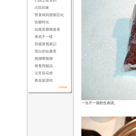
心跳怎麼算的
出院回家
腎衰竭與腫瘤惡化
快樂時光
短腿黃腫瘤復發
果然不一樣
長腿黃翹家記
黑白的短腿黃
無聊啊無聊
兩隻熊貓說....
元宵節花燈
教改新課程
...>more
一台斤一袋的生肉泥。