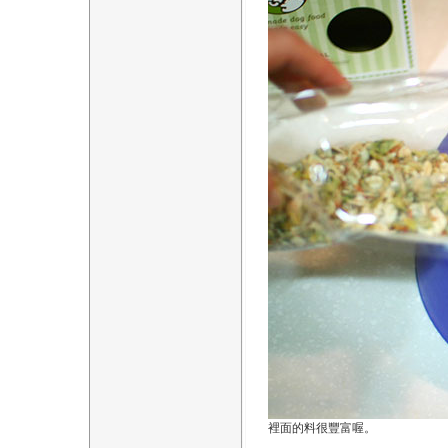
裡面的料很豐富喔。