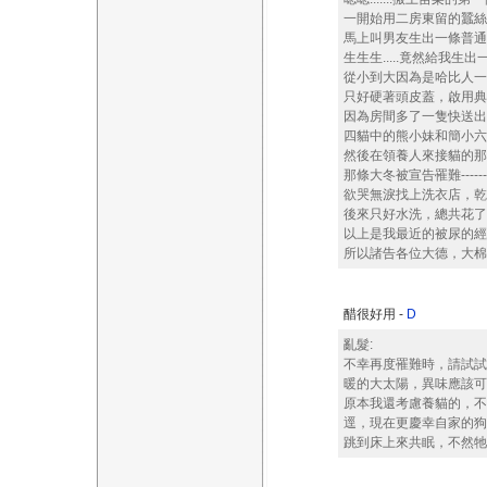
一開始用二房東留的蠶絲
馬上叫男友生出一條普通
生生生.....竟然給我生
從小到大因為是哈比人一
只好硬著頭皮蓋，啟用典
因為房間多了一隻快送出
四貓中的熊小妹和簡小六
然後在領養人來接貓的那
那條大冬被宣告罹難-----
欲哭無淚找上洗衣店，乾
後來只好水洗，總共花了
以上是我最近的被尿的經
所以諸告各位大德，大棉
醋很好用 -
D
亂髮:
不幸再度罹難時，請試試
暖的大太陽，異味應該可
原本我還考慮養貓的，不
逕，現在更慶幸自家的狗
跳到床上來共眠，不然牠那