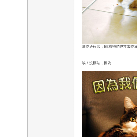
邊吃邊碎念：[你看牠們也常常吃滿地都
唉！沒辦法，因為......