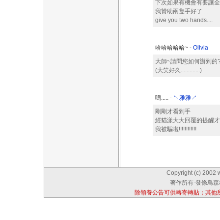
下次如果有機會有要讓全家
我贊助兩隻手好了....
give you two hands....
哈哈哈哈哈~ -
Olivia
大師~請問您如何辦到的?
(大笑好久.............)
嗚..... -
↖雅雅↗
剛剛才看到手
經貓漾大大回覆的提醒才
我被騙啦!!!!!!!!!!!!
Copyright (c) 2002 
著作所有-發條鳥森林
除領養公告可供轉寄轉貼；其他