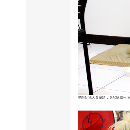
沒想到我天資聰穎，竟然練成一項