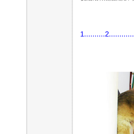
1..........2............