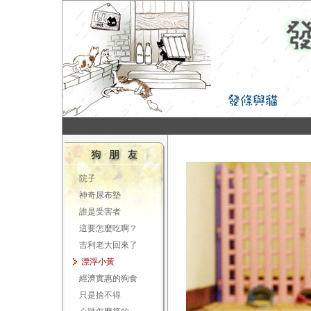
院子
神奇尿布墊
誰是受害者
這要怎麼吃啊？
吉利老大回來了
漂浮小黃
經濟實惠的狗食
只是捨不得