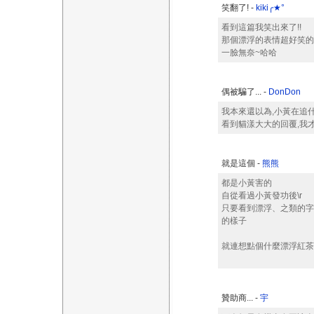
笑翻了! -
kiki╭★°
看到這篇我笑出來了!!
那個漂浮的表情超好笑的
一臉無奈~哈哈
偶被騙了... -
DonDon
我本來還以為,小黃在追什
看到貓漾大大的回覆,我才
就是這個 -
熊熊
都是小黃害的
自從看過小黃發功後\r
只要看到漂浮、之類的字
的樣子
就連想點個什麼漂浮紅茶
贊助商... -
宇