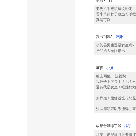
嘻嘻 -
狗子
那隻推手應該還沒斷吧!!
看小黃的脖子應該可以拉一
真是可愛!!
沒卡到嗎? -
呸雞
小黃是男生還是女生啊?
居然給人家阿嚕巴........
咳咳 -
小黃
樓上兩位.....沒禮貌！
我脖子上的是毛！毛！不
還有我是女生！呸雞姑姑
無邪姐！發條說也很想見
波波應該可以學漂浮，至於大海要漂
貓都會漂浮了說 -
推手
只要不是發條吵著要漂浮就好..