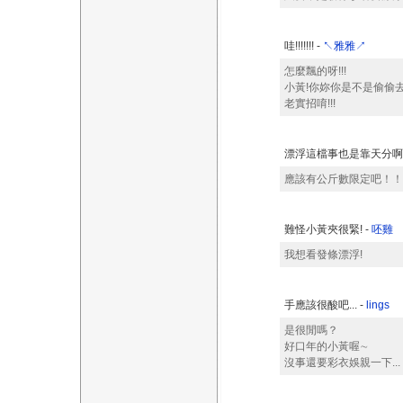
哇!!!!!!! -
↖雅雅↗
怎麼飄的呀!!!
小黃!你妳你是不是偷偷
老實招唷!!!
漂浮這檔事也是靠天分啊 
應該有公斤數限定吧！！
難怪小黃夾很緊! -
呸雞
我想看發條漂浮!
手應該很酸吧... -
lings
是很閒嗎？
好口年的小黃喔∼
沒事還要彩衣娛親一下...