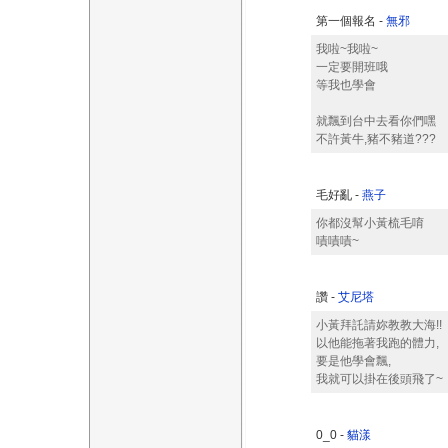
第一個報名 -
無邪
我啦~我啦~
一定要開班哦
等我也學會
就飄到台中去看你們嘿
不許黃牛,豬不豬道???
毛好亂 -
燕子
你都沒幫小黃梳毛唷
嘖嘖嘖~
讚 -
艾尼塔
小黃拜託請妳教教大海!!
以他能拖著我跑的體力,
要是他學會飄,
我就可以掛在後頭飛了~
0_0 -
貓漾