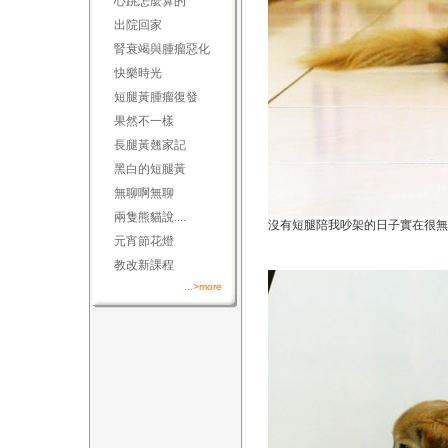
心跳怎麼算的
出院回家
腎衰竭與腫瘤惡化
快樂時光
短腿黃腫瘤復發
果然不一樣
長腿黃翹家記
黑白的短腿黃
無聊啊無聊
兩隻熊貓說....
沒有短腿陪我吵架的日子實在很無
元宵節花燈
教改新課程
...>more