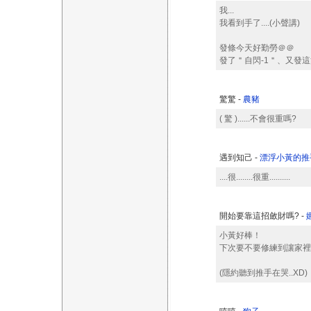
我...
我看到手了....(小聲講)
發條今天好勤勞＠＠
發了＂自閃-1＂、又發
驚驚 -
農豬
( 驚 )......不會很重嗎?
遇到知己 -
漂浮小黃的推
....很........很重..........
開始要靠這招斂財嗎? -
小黃好棒！
下次要不要修練到讓家裡
(隱約聽到推手在哭..XD)