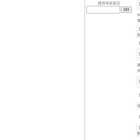
搜尋本區留言
9
好