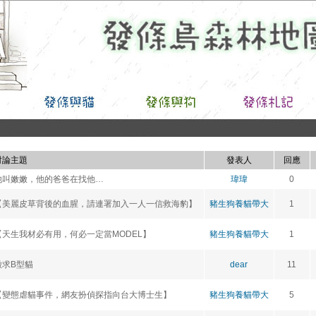
討論主題
發表人
回應
他叫嫩嫩，他的爸爸在找他…
瑋瑋
0
【美麗皮草背後的血腥，請連署加入一人一信救海豹】
豬生狗養貓帶大
1
【天生我材必有用，何必一定當MODEL】
豬生狗養貓帶大
1
徵求B型貓
dear
11
【變態虐貓事件，網友扮偵探指向台大博士生】
豬生狗養貓帶大
5