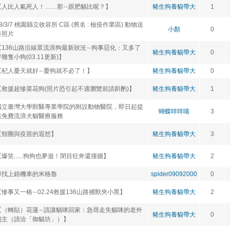
【人比人氣死人！……那∼跟肥貓比呢？】
豬生狗養貓帶大
1
8/3/7 桃園縣立收容所 C區 (舊名 : 檢疫作業區) 動物送
小顏
0
養照片
【136山路沿線眾流浪狗最新狀況∼狗事惡化：又多了
豬生狗養貓帶大
0
幾隻小狗(03.11更新)】
【杞人憂天就好∼憂狗就不必了！】
豬生狗養貓帶大
0
【救援超慘菜花狗(照片恐引起不適瀏覽前請斟酌)】
豬生狗養貓帶大
1
國立臺灣大學獸醫專業學院的附設動物醫院，即日起提
蝴蝶咩咩喵
3
供免費流浪犬貓醫療服務
【頸圈與疫苗的遐想】
豬生狗養貓帶大
3
【爆笑......狗狗也夢遊！閉目狂奔還撞牆】
豬生狗養貓帶大
2
尋找上錯機車的米格魯
spider09092000
0
【慘事又一樁∼02.24救援136山路捕獸夾小黑】
豬生狗養貓帶大
2
【（轉貼）花蓮∼請讓貓咪回家：急尋走失貓咪的老外
豬生狗養貓帶大
0
飼主（請洽「御貓坊」）】