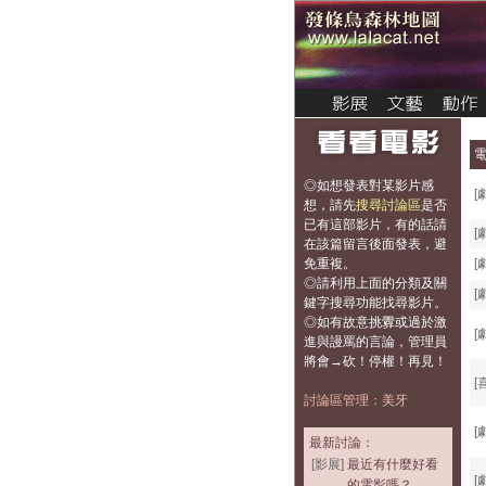
◎如想發表對某影片感
[
想，
請先
搜尋討論區
是否
已有這部影片，有的話請
[
在該篇留言後面發表，避
免重複
。
[
◎請利用上面的分類及關
[
鍵字搜尋功能找尋影片。
◎如有故意挑釁或過於激
[
進與謾罵的言論，管理員
將會→砍！停權！再見！
[
討論區管理：美牙
[
最新討論：
[影展]
最近有什麼好看
[
的電影嗎？