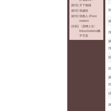
[劇情]
天下無賊
[
[劇情]
張越桂
[劇情]
領跑人 (Pace
maker)
[
[喜劇]
〈逆轉人生〉
Intouchables/觸
[
不可及
[
[
[
[
[
[
[
[