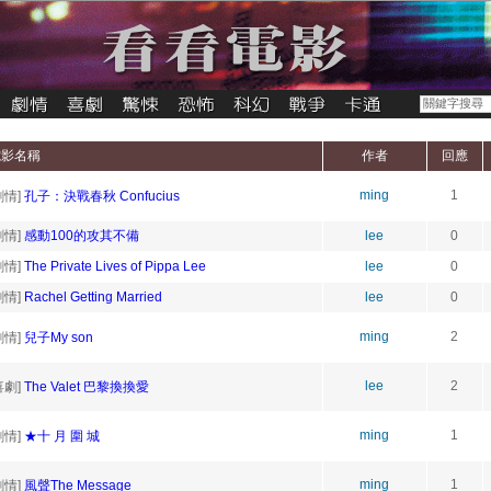
電影名稱
作者
回應
ming
1
劇情]
孔子：決戰春秋 Confucius
劇情]
感動100的攻其不備
lee
0
劇情]
The Private Lives of Pippa Lee
lee
0
劇情]
Rachel Getting Married
lee
0
ming
2
劇情]
兒子My son
lee
2
喜劇]
The Valet 巴黎換換愛
ming
1
劇情]
★十 月 圍 城
ming
1
劇情]
風聲The Message