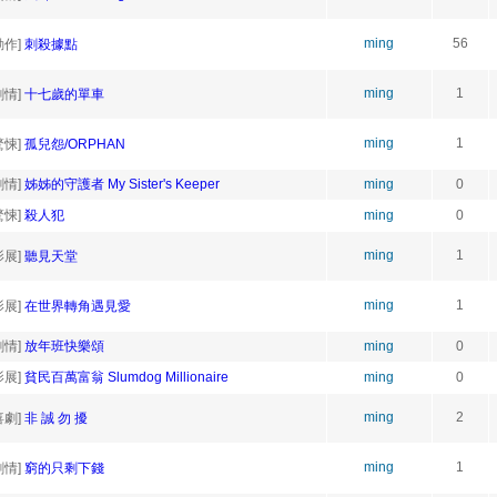
ming
56
動作]
刺殺據點
ming
1
劇情]
十七歲的單車
ming
1
驚悚]
孤兒怨/ORPHAN
劇情]
姊姊的守護者 My Sister's Keeper
ming
0
驚悚]
殺人犯
ming
0
ming
1
影展]
聽見天堂
ming
1
影展]
在世界轉角遇見愛
劇情]
放年班快樂頌
ming
0
影展]
貧民百萬富翁 Slumdog Millionaire
ming
0
ming
2
喜劇]
非 誠 勿 擾
ming
1
劇情]
窮的只剩下錢