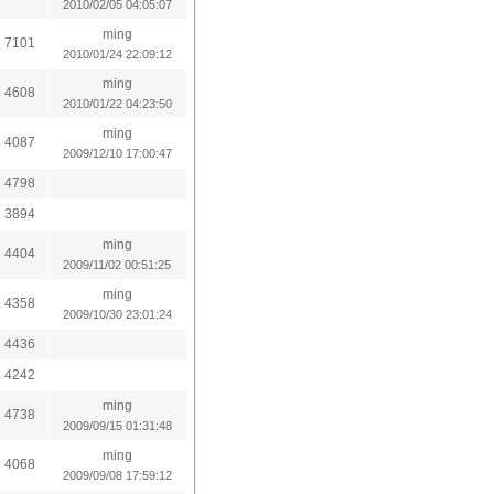
2010/02/05 04:05:07
ming
7101
2010/01/24 22:09:12
ming
4608
2010/01/22 04:23:50
ming
4087
2009/12/10 17:00:47
4798
3894
ming
4404
2009/11/02 00:51:25
ming
4358
2009/10/30 23:01:24
4436
4242
ming
4738
2009/09/15 01:31:48
ming
4068
2009/09/08 17:59:12