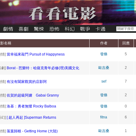
電影名稱
作者
回應
發條
5
劇情]
當幸福來敲門 Pursuit of Happyness
歐吉桑
2
喜劇]
Borat - 芭樂特：哈薩克青年必修(理)美國文化
sef
7
劇情]
有沒有闔家觀賞的店影阿
發條
2
劇情]
佐賀的超級阿嬤 Gabai Granny
劇情]
洛基：勇者無懼 Rocky Balboa
發條
0
fitna
6
科幻]
[ 超人再起 ]Superman Returns
歐吉桑
1
劇情]
落葉歸根 - Getting Home (大陸)