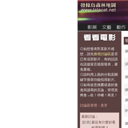
◎如想發表對某影片感
[
想，
請先
搜尋討論區
是否
已有這部影片，有的話請
[
在該篇留言後面發表，避
免重複
。
◎請利用上面的分類及關
[
鍵字搜尋功能找尋影片。
◎如有故意挑釁或過於激
[
進與謾罵的言論，管理員
將會→砍！停權！再見！
[
討論區管理：美牙
[
最新討論：
[影展]
最近有什麼好看
[
的電影嗎？