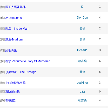
D
1
劇情]
國王人馬及其他
DonDon
4
動作]
24 Season 6
發條
2
劇情]
臥底 Inside Man
發條
2
驚悚]
影集-Mudium
Decade
3
科幻]
絕地再生
歐吉桑
6
驚悚]
香水 Perfume: A Story Of Murderer
發條
5
劇情]
頂尖對決 The Prestige
godkiller
3
劇情]
光頭神探第五季
劇情]
海防最前線
afra
0
歐吉桑
4
恐怖]
奪魂鋸2