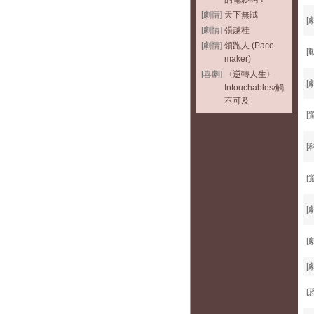
[劇情]
天下無賊
[
[劇情]
張越桂
[劇情]
領跑人 (Pace
[
maker)
[喜劇]
〈逆轉人生〉
[
Intouchables/觸
不可及
[
[
[
[
[
[
[