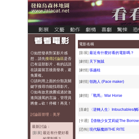
電影名稱
[影展]
最近有什麼好看的電影嗎？
◎如想發表對某影片感
想，
請先
搜尋討論區
是否
[劇情]
天下無賊
已有這部影片，有的話請
在該篇留言後面發表，避
[劇情]
張越桂
免重複
。
◎請利用上面的分類及關
[劇情]
領跑人 (Pace maker)
鍵字搜尋功能找尋影片。
◎如有故意挑釁或過於激
[劇情]
「戰馬」War Horse
進與謾罵的言論，管理員
將會→砍！停權！再見！
[喜劇]
〈逆轉人生〉Intouchables/
討論區管理：美牙
[卡通]
【借物少女艾莉緹The Borrow
最新討論：
[恐怖]
現代驅魔師THE RITE
[影展]
最近有什麼好看
的電影嗎？