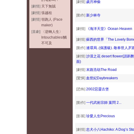
[劇情]
歲月神偷
[劇情]
天下無賊
[劇情]
張越桂
[動作]
新少林寺
[劇情]
領跑人 (Pace
maker)
[劇情]
《海洋天堂》Ocean Heaven
[喜劇]
〈逆轉人生〉
Intouchables/觸
[劇情]
蘇西的世界「The Lovely Bon
不可及
[動作]
連環局..(保護級)..敬奉世人
[劇情]
沙漠之花 desert flower
面)
[劇情]
末路浩劫The Road
[驚悚]
血世紀Daybreakers
[恐怖]
2002惡靈古堡
[動作]
一代武術宗師 葉問 2...
[影展]
珍愛人生Precious
[劇情]
忠犬小八Hachiko: A Dog’s Sto