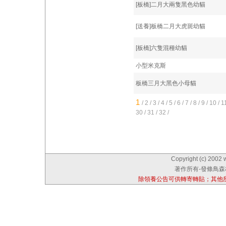
[板橋]二月大兩隻黑色幼貓
[送養]板橋二月大虎斑幼貓
[板橋]六隻混種幼貓
小型米克斯
板橋三月大黑色小母貓
1
/
2
/
3
/
4
/
5
/
6
/
7
/
8
/
9
/
10
/
1
30
/
31
/
32
/
Copyright (c) 2002 
著作所有-發條鳥森林
除領養公告可供轉寄轉貼；其他