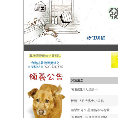
其他流浪動物送養網站
台灣認養地圖提供之
送養切結書
DOC檔案下載
討論主題
[板橋]四月大虎斑小
板橋1.5月大賓士小公貓
請幫忙分享,品種貓等待有愛
[板橋]約三個月大黑白幼貓