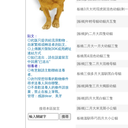
板橋3月大玳瑁虎斑混色幼貓(剩一
[板橋]年輕母貓幼貓共五隻
[板橋]約二月大四隻幼貓
貼文：
◎此版只提供給流浪動物，
自家繁殖或轉送者勿貼文。
板橋二月大一月大幼貓三隻
◎上傳圖片限制30K或用網址
連結方式
板橋黑&混色幼貓三隻
◎如已送出，請在該篇留言
中回應”已送出”
[板橋]三隻二月大混種母貓
領養者：
◎有意願請主動聯絡送養
板橋三個多月大溫馴黑白母貓
者。
◎勿刊登想領養的動物條件
尋求送養人與你聯繫。
[板橋]兩隻三月大獨眼幼貓
◎不喜歡送養人的條件請放
棄，禁止在板上筆戰。
管理：感謝dear、美牙
[板橋]四月大黑白貓三隻
[板橋}二月大米克斯小公貓
搜尋本區留言
板橋溫馴乖巧四月大小公貓